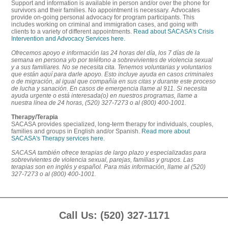
Support and information is available in person and/or over the phone for
survivors and their families. No appointment is necessary. Advocates
provide on-going personal advocacy for program participants. This
includes working on criminal and immigration cases, and going with
clients to a variety of different appointments.
Read about SACASA's Crisis
Intervention and Advocacy Services here.
Ofrecemos apoyo e información las 24 horas del día, los 7 días de la
semana en persona y/o por teléfono a sobrevivientes de violencia sexual
y a sus familiares. No se necesita cita. Tenemos voluntarias y voluntarios
que están aquí para darle apoyo. Esto incluye ayuda en casos criminales
o de migración, al igual que compañía en sus citas y durante este proceso
de lucha y sanación. En casos de emergencia llame al 911. Si necesita
ayuda urgente o está interesada(o) en nuestros programas, llame a
nuestra línea de 24 horas, (520) 327-7273 o al (800) 400-1001.
Therapy/Terapia
SACASA provides specialized, long-term therapy for individuals, couples,
families and groups in English and/or Spanish.
Read more about
SACASA's Therapy services here.
SACASA también ofrece terapias de largo plazo y especializadas para
sobrevivientes de violencia sexual, parejas, familias y grupos. Las
terapias son en inglés y español. Para más información, llame al (520)
327-7273 o al (800) 400-1001.
Footer
Call Us: (520) 327-1171
Content