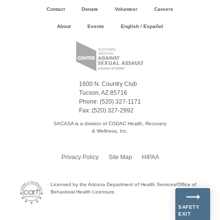
Contact
Donate
Volunteer
Careers
About
Events
English
/
Español
1600 N. Country Club
Tucson, AZ 85716
Phone: (520) 327-1171
Fax: (520) 327-2992
SACASA is a division of CODAC Health, Recovery
& Wellness, Inc.
Privacy Policy
Site Map
HIPAA
Licensed by the Arizona Department of Health Services/Office of
Behavioral Health Licensure.
SAFETY
EXIT