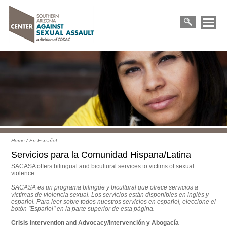
Primary
Skip
Menu
to
Search
content
for:
Home
/
En Español
Servicios para la Comunidad Hispana/Latina
SACASA offers bilingual and bicultural services to victims of sexual
violence.
SACASA es un programa bilingüe y bicultural que ofrece servicios a
víctimas de violencia sexual. Los servicios están disponibles en inglés y
español. Para leer sobre todos nuestros servicios en español, eleccione el
botón "Español" en la parte superior de esta página.
Crisis Intervention and Advocacy/Intervención y Abogacía